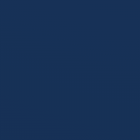
球分析达人，还是电子竞技的忠实拥趸，这里都能为您提供最
纯粹、最安全、最流畅的沉浸式体验。
下载官方App
探索赛事资讯
官方认证平台
极速数据同步
全球赛事覆盖
重新定义体育娱乐的行业标杆
在数字化飞速发展的今天，开云体育不仅仅是一个资讯平台，
更是一个连接全球体育爱好者的超级枢纽。我们依托顶尖的技
术架构与深厚的行业资源，致力于消除球迷与赛场之间的距离
感，打造全天候、全方位的体育生态圈。
海量赛事，无缝接入
从欧洲五大联赛（英超、西甲、意甲、德甲、法甲）的豪门对
决，到NBA赛场的巅峰较量；从网球大满贯的优雅挥拍，到