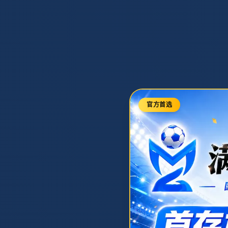
首页
新闻中心
App下载
关于我们
登录
App下载 / 注册