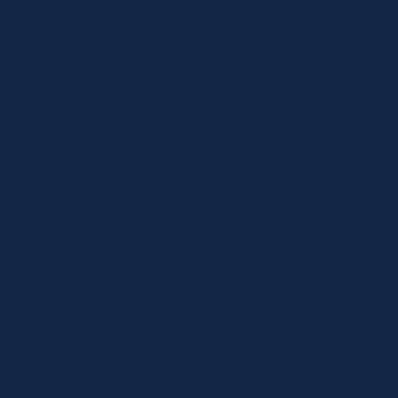
开云体育是面向中文用户的综合体育娱乐平台，致力于为您提
供最前沿的赛事资讯、精准的数据分析与安全稳定的官方App
下载服务。
微博