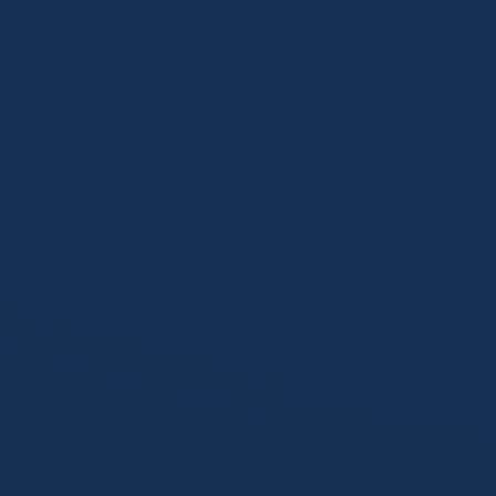
荣耀等主流电竞项目。无论是S级世界大赛，还是各大赛区的
常规联赛，我们都提供专业的赛事追踪、战队动态剖析以及版
本更新解读。在这里，传统体育的激情与电子竞技的活力完美
交融。