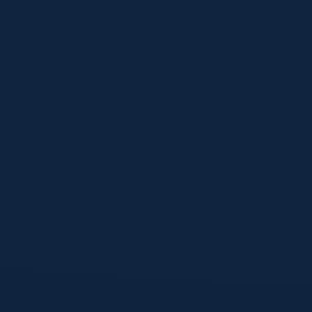
+86-10-8888-8888