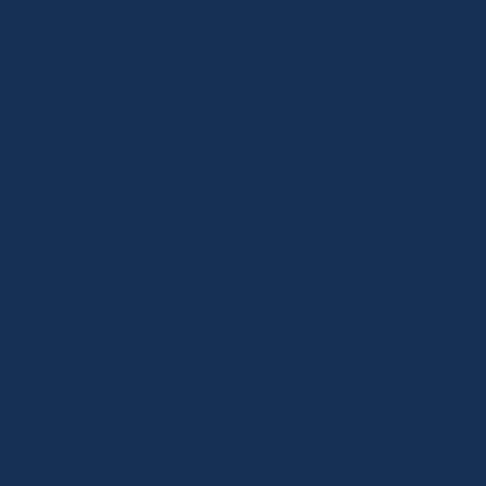
F1赛道的极限狂飙。开云体育提供覆盖全球数千个体育联盟
的实时动态。我们深知每一场比赛对于球迷的意义，因此确保
赛程信息、首发阵容、伤停报告等关键要素第一时间呈现，让
您绝不错过任何一个精彩瞬间。
硬核数据，专业解析
直觉或许会骗人，但数据不会。平台内置强大的体育数据库，
提供历史交锋记录、近期战绩走势、球员高阶数据等多维度参
考。我们汇聚了业内资深体育评论员与数据分析师团队，每日
产出高质量的赛事前瞻与战术复盘。通过可视化的图表与深入
浅出的文字，帮助您剥开比赛表象，洞悉胜负背后的核心逻辑
与战术博弈。
电竞狂潮，紧跟前沿
电子竞技已成为新时代的体育图腾。开云体育紧跟年轻一代的
步伐，全面覆盖英雄联盟（LOL）、DOTA2、CS:GO、王者