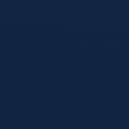
快速导航
首页
新闻中心