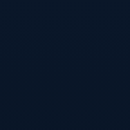
周一至周五 09:00-18:00 (CST)
合作伙伴与信任机构
开云中国
开云APP登录
华体会中心
华体会资讯App
满冠体育
LOL S16官方赛事直播站
中球情报 足球资讯与数据分析
九游