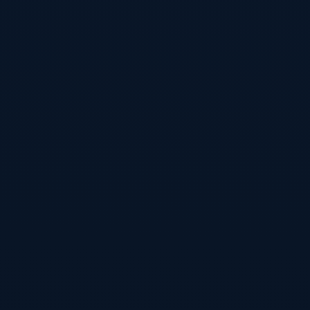
移动端
江南体育平台
九州体育平台
© 2026 开云体育(KYsports) 版权所有. 京ICP备20240123号-1
倡导理性娱乐，未满18周岁禁止参与相关业务。