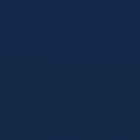
任务就是让前场敢于冒险，而鲁本·迪亚斯正是这种“托底型”
人物。
淘汰赛里，防线最怕的不是单次失误，而是连续被压迫后的心
理波动。鲁本·迪亚斯的作用就在于，他能帮助球队尽快恢复
秩序。对葡萄牙而言，这种稳住阵脚的能力，可能比一次华丽
助攻更珍贵。
门将：最后一道防线，也是最容易
被低估的决赛变量
门将的精彩，往往不会像前锋进球那样被反复回放，但在世界
杯淘汰赛中，门将常常是最接近“改写命运”的位置。点球大
战、单刀、近距离头球，这些细节都可能把一支强队送上或挡
在下一轮。
阿利松：巴西队最值得信赖的安全阀