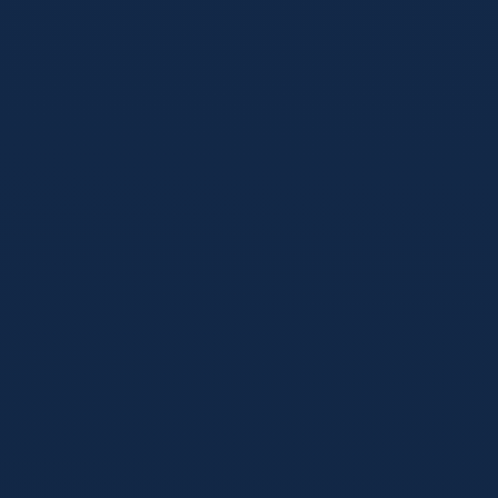
阿利松的特点是稳定、果断、覆盖面大。他不只是一个扑救能
力出色的门将，更是巴西队后场出球体系中的关键一环。在强
队之间的比赛中，门将如果能参与组织，球队就能更从容地化
解逼抢。
他的经验和临场冷静，会让巴西队在面对高压时少一些慌乱。
尤其在淘汰赛这种瞬息万变的环境里，门将的稳定性常常会成
为球队心理层面的支点。阿利松不是最喧哗的角色，但往往是
最让教练放心的人。
球迷观赛清单：真正值得盯住的，
不只是进球那一刻
如果你想在2026世界杯看得更过瘾，不妨把注意力放在这些细
节上：
锋线球星
是否能在零空间里完成第一脚摆脱。
中场核心
是否能在高压下把球稳稳送到前场。