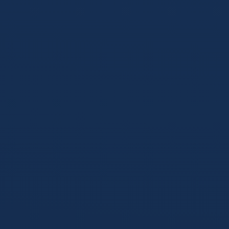
维尼修斯：巴西队最能撕开防线的火种
维尼修斯的价值不只体现在过人次数，更体现在他对防线结构
的持续拉扯。巴西队如果想在淘汰赛中打出真正的进攻层次，
就需要他在左路制造一对一优势，再把对手的防守重心不断拖
拽出去。
他的问题同样明显：当对手用双人包夹、限制他接球线路时，
比赛就会变得更考验他的决策效率。不过从最近几个赛季的表
现看，维尼修斯已经越来越会在“炫技”和“实用”之间切换，这
让他不再只是观赏性球员，而是能实际改变结果的人。
凯恩：英格兰队最稳定的终结器
如果说姆巴佩代表的是瞬间爆发，凯恩代表的则是稳定输出。
英格兰队在强强对话里常常会遇到一个问题：控球不少，但真
正的高质量射门不够多。凯恩的意义就在于，他既能回撤串
联，也能在禁区里完成最后一击。
他的大赛经验非常丰富，且踢法并不依赖绝对速度，这意味着