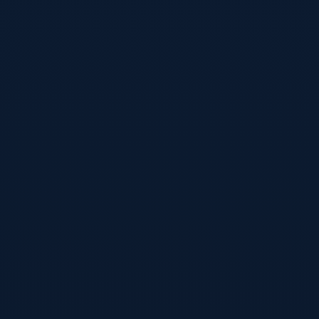
快速导航
首页
新闻中心
App下载
关于我们
服务与支持
帮助中心
服务条款
隐私政策
官方App下载
联系我们