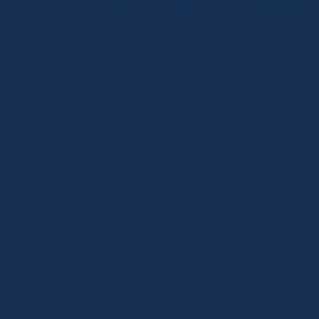
赛、淘汰赛高压环境的成熟核心。对法国队来说，他的身体状
态和冲刺能力就是战术保险。如果伤病和疲劳管理得当，法国
队在僵局中的下限会高很多；反之，一旦他被限制，球队的纵
深威胁会明显下降。