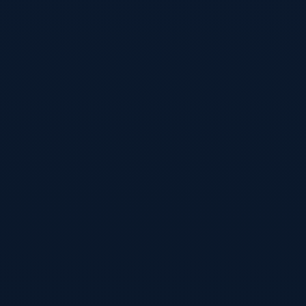
+86-10-8888-8888