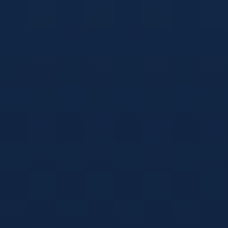
分享文章:
下载 开云体育 App
获取一手体育资讯，体验极致流畅的赛事直播与专业数据分
析。
立即下载体验
热门资讯
1
绿茵终局之谜：从世界杯比分赔率看懂冷门、悬念与战
术博弈
2026-05-28