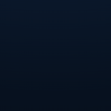
精准捕捉每一个进球瞬间？