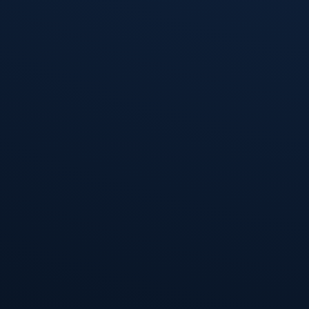
2026世界杯比赛结果地址全攻略：锁定
2026世界杯即将来临，与其在海量信息中迷失，不如收藏这
82 阅读
阅读全文