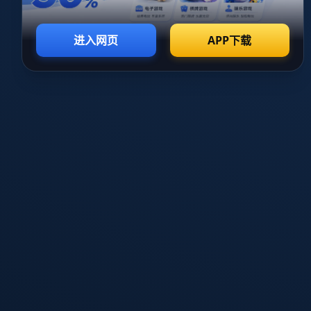
体育赛事
•
2026-04-28