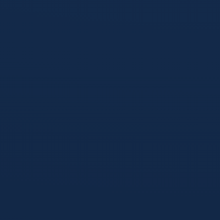
2026世界杯开幕时间在哪举办？官方时间线、开幕城市与观赛
规划一次看懂
2026-05-19