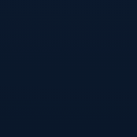
+86-10-8888-8888