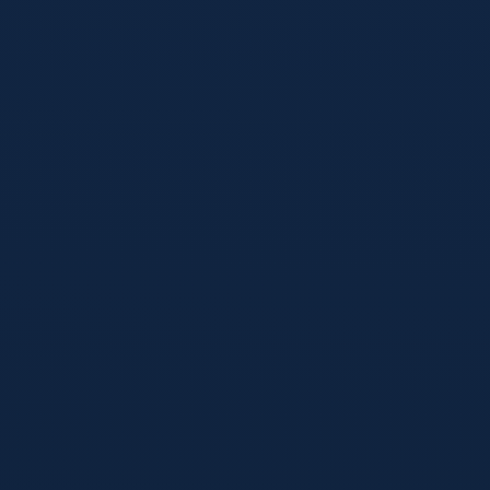
别再乱找了！2026世界杯小组赛积分地址怎么选，加载快、更
新准才最省心
2026-05-17