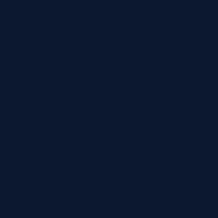
support@kysportsbrand.com