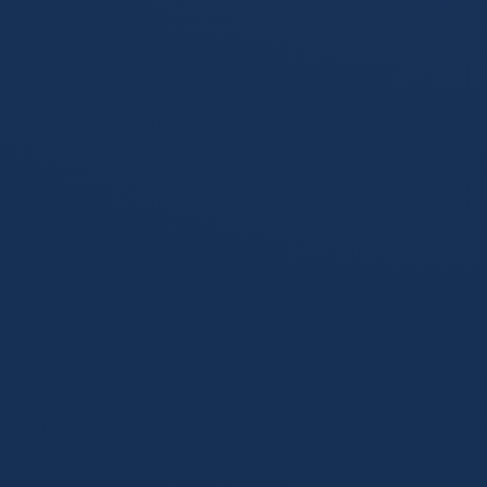
足球
•
2026-04-16
2026世界杯决赛赛制全解：从单场定胜负