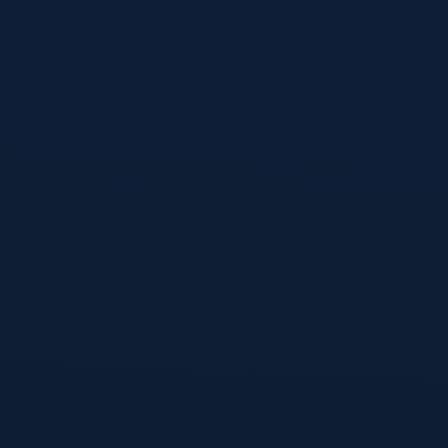
快速导航
首页