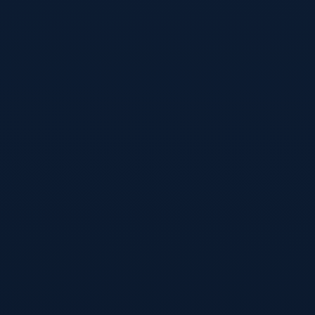
support@kysportsbrand.com