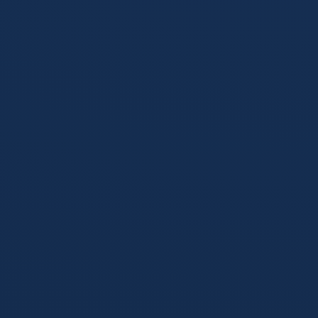
多平台观赛路径拆解
根据墨西哥的比赛开球时间，我们可以将观赛策略分为三个梯
队：
官方直播平台：
适用于想要第一时间感受现场氛围的铁杆
球迷，请务必提前根据墨西哥时区换算当地开球时间，设