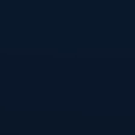
北京市朝阳区朝阳路1号院, 100020