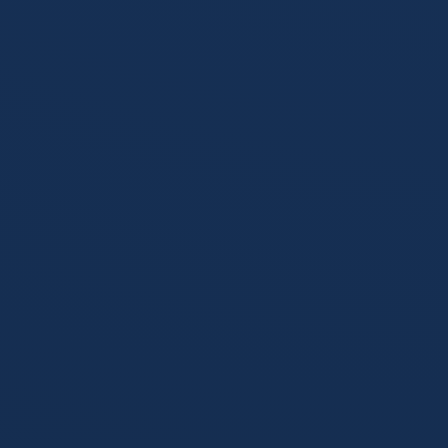
时差不是障碍，而是观赛的节奏感
2026年世界杯即将燃起战火，对于全球球迷而言，
墨西哥时间
将成为我们共同的生物钟起点。面对时差，如何从电视直播、
官方流媒体到社交媒体，构建一套高效的“观赛闭环”？这不仅
仅是看球，更是一场与时间赛跑的沉浸式体验。