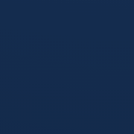
置闹钟。
官方流媒体：
适合错峰观赛，通常会在赛后2小时内提供全
场录像，是补全战术细节的最佳渠道。
社交媒体二创：
这是获取“情绪价值”的主阵地，赛后15分
钟内，各大平台的进球集锦与花絮会呈现井喷式爆发。
锁定社交媒体的“黄金讨论期”
如果你想刷到最热乎的战术分析或球迷辩论，
建议在比赛结束
后的30分钟至2小时内
活跃在社交媒体上。此时，专业博主已
完成初步复盘，而球迷的情绪讨论也达到了顶峰。利用好这一
时间差，你不仅是观众，更是这场足球盛宴的参与者。