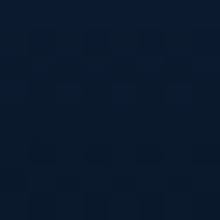
+86-10-8888-8888